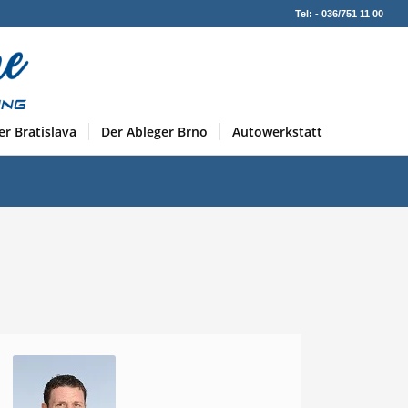
Tel: - 036/751 11 00
er Bratislava
Der Ableger Brno
Autowerkstatt