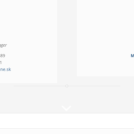
ager
489
M
1
ne.sk