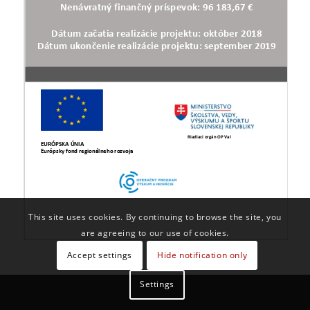
This site uses cookies. By continuing to browse the site, you
are agreeing to our use of cookies.
Accept settings
Hide notification only
Settings