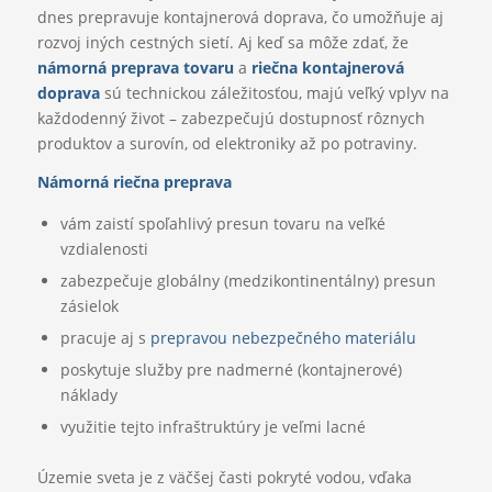
dnes prepravuje kontajnerová doprava, čo umožňuje aj
rozvoj iných cestných sietí. Aj keď sa môže zdať, že
námorná preprava tovaru
a
riečna kontajnerová
doprava
sú technickou záležitosťou, majú veľký vplyv na
každodenný život – zabezpečujú dostupnosť rôznych
produktov a surovín, od elektroniky až po potraviny.
Námorná riečna preprava
vám zaistí spoľahlivý presun tovaru na veľké
vzdialenosti
zabezpečuje globálny (medzikontinentálny) presun
zásielok
pracuje aj s
prepravou nebezpečného materiálu
poskytuje služby pre nadmerné (kontajnerové)
náklady
využitie tejto infraštruktúry je veľmi lacné
Územie sveta je z väčšej časti pokryté vodou, vďaka