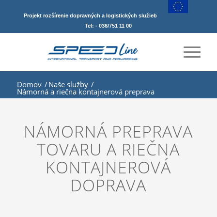
Projekt rozšírenie dopravných a logistických služieb
Tel: - 036/751 11 00
Domov
/
Naše služby
/
Námorná a riečna kontajnerová preprava
NÁMORNÁ PREPRAVA
TOVARU A RIEČNA
KONTAJNEROVÁ
DOPRAVA