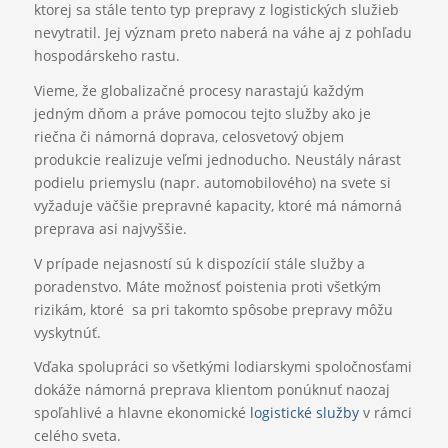
ktorej sa stále tento typ prepravy z logistických služieb
nevytratil. Jej význam preto naberá na váhe aj z pohľadu
hospodárskeho rastu.
Vieme, že globalizačné procesy narastajú každým
jedným dňom a práve pomocou tejto služby ako je
riečna či námorná doprava, celosvetový objem
produkcie realizuje veľmi jednoducho. Neustály nárast
podielu priemyslu (napr. automobilového) na svete si
vyžaduje väčšie prepravné kapacity, ktoré má námorná
preprava asi najvyššie.
V prípade nejasností sú k dispozícií stále služby a
poradenstvo. Máte možnosť poistenia proti všetkým
rizikám, ktoré sa pri takomto spôsobe prepravy môžu
vyskytnúť.
Vďaka spolupráci so všetkými lodiarskymi spoločnosťami
dokáže námorná preprava klientom ponúknuť naozaj
spoľahlivé a hlavne ekonomické
logistické služby
v rámci
celého sveta.