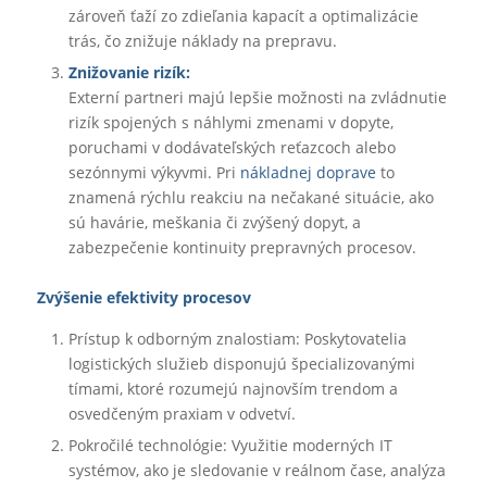
zároveň ťaží zo zdieľania kapacít a optimalizácie
trás, čo znižuje náklady na prepravu.
Znižovanie rizík:
Externí partneri majú lepšie možnosti na zvládnutie
rizík spojených s náhlymi zmenami v dopyte,
poruchami v dodávateľských reťazcoch alebo
sezónnymi výkyvmi. Pri
nákladnej doprave
to
znamená rýchlu reakciu na nečakané situácie, ako
sú havárie, meškania či zvýšený dopyt, a
zabezpečenie kontinuity prepravných procesov.
Zvýšenie efektivity procesov
Prístup k odborným znalostiam: Poskytovatelia
logistických služieb disponujú špecializovanými
tímami, ktoré rozumejú najnovším trendom a
osvedčeným praxiam v odvetví.
Pokročilé technológie: Využitie moderných IT
systémov, ako je sledovanie v reálnom čase, analýza