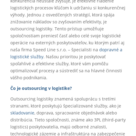
konkurencia neustále zvyšuje, je efektívne riadenie
logistických procesov kľúčom k udržaniu si konkurenčnej
výhody. Jednou z osvedčených stratégií, ktorá spája
znižovanie nákladov so zvyšovaním efektivity, je
outsourcing logistiky. Tento prístup umožňuje
spoločnostiam preniesť časť alebo celé svoje logistické
operácie na externých poskytovateľov, ku ktorým patrí aj
naša firma Speed Line s.r.o. – špecialisti na
dopravné a
logistické služby
. Našou prioritou je poskytovať
spoľahlivé a efektívne služby, ktoré vám pomôžu
optimalizovať procesy a sústrediť sa na hlavné činnosti
vášho podnikania.
Čo je outsourcing v logistike?
Outsourcing logistiky znamená spoluprácu s tretími
stranami, ktoré poskytujú špecializované služby, ako je
skladovanie
, doprava, spracovanie objednávok alebo
distribúcia. Tieto spoločnosti, známe ako 3PL (third-party
logistics) poskytovatelia, majú odborné znalosti,
technologické zázemie a infraštruktúra na zabezpečenie