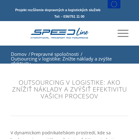
Projekt rozšírenie dopravných a logistických služieb
Tel: - 036/751 11 00
Domov
/
Prepravné spoločnosti
/
Outsourcing v logistike: Znížte náklady a zvýšte
efektivitu
OUTSOURCING V LOGISTIKE: AKO
ZNÍŽIŤ NÁKLADY A ZVÝŠIŤ EFEKTIVITU
VAŠICH PROCESOV
V dynamickom podnikateľskom prostredí, kde sa