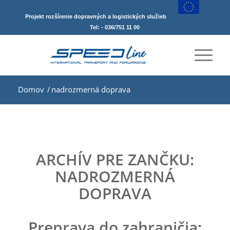
Projekt rozšírenie dopravných a logistických služieb
Tel: - 036/751 11 00
Domov
/
nadrozmerná doprava
ARCHÍV PRE ZANČKU:
NADROZMERNÁ
DOPRAVA
Preprava do zahraničia: