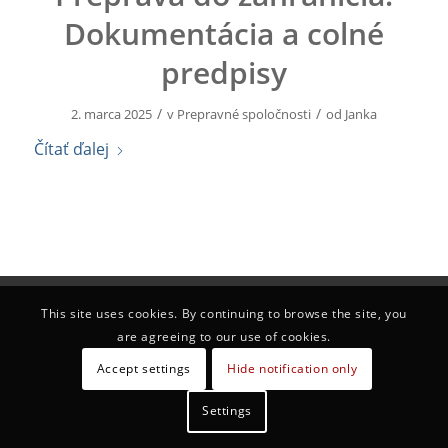
Dokumentácia a colné
predpisy
/
/
2. marca 2025
v
Prepravné spoločnosti
od
Janka
Čítať ďalej
This site uses cookies. By continuing to browse the site, you
are agreeing to our use of cookies.
Accept settings
Hide notification only
Settings