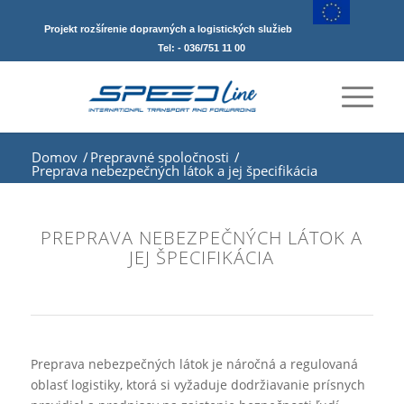
Projekt rozšírenie dopravných a logistických služieb
Tel: - 036/751 11 00
Domov
/
Prepravné spoločnosti
/
Preprava nebezpečných látok a jej špecifikácia
PREPRAVA NEBEZPEČNÝCH LÁTOK A
JEJ ŠPECIFIKÁCIA
Preprava nebezpečných látok je náročná a regulovaná
oblasť logistiky, ktorá si vyžaduje dodržiavanie prísnych