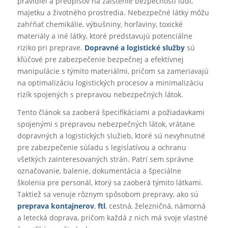
pravidiel a predpisov na zaistenie bezpečnosti ľudí,
majetku a životného prostredia. Nebezpečné látky môžu
zahŕňať chemikálie, výbušniny, horľaviny, toxické
materiály a iné látky, ktoré predstavujú potenciálne
riziko pri preprave.
Dopravné a logistické služby
sú
kľúčové pre zabezpečenie bezpečnej a efektívnej
manipulácie s týmito materiálmi, pričom sa zameriavajú
na optimalizáciu logistických procesov a minimalizáciu
rizík spojených s prepravou nebezpečných látok.
Tento článok sa zaoberá špecifikáciami a požiadavkami
spojenými s prepravou nebezpečných látok, vrátane
dopravných a logistických služieb, ktoré sú nevyhnutné
pre zabezpečenie súladu s legislatívou a ochranu
všetkých zainteresovaných strán. Patrí sem správne
označovanie, balenie, dokumentácia a špeciálne
školenia pre personál, ktorý sa zaoberá týmito látkami.
Taktiež sa venuje rôznym spôsobom prepravy, ako sú
preprava kontajnerov
,
ftl
, cestná, železničná, námorná
a letecká doprava, pričom každá z nich má svoje vlastné