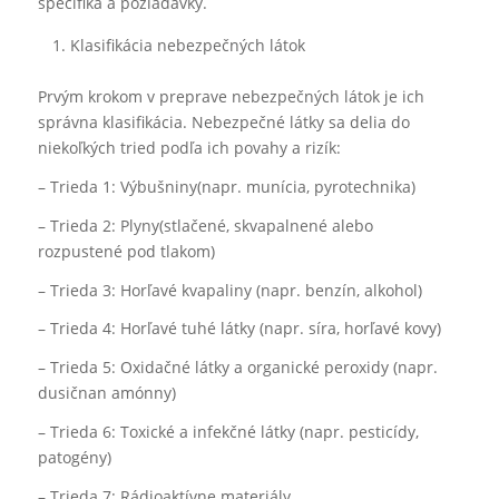
špecifiká a požiadavky.
Klasifikácia nebezpečných látok
Prvým krokom v preprave nebezpečných látok je ich
správna klasifikácia. Nebezpečné látky sa delia do
niekoľkých tried podľa ich povahy a rizík:
– Trieda 1: Výbušniny(napr. munícia, pyrotechnika)
– Trieda 2: Plyny(stlačené, skvapalnené alebo
rozpustené pod tlakom)
– Trieda 3: Horľavé kvapaliny (napr. benzín, alkohol)
– Trieda 4: Horľavé tuhé látky (napr. síra, horľavé kovy)
– Trieda 5: Oxidačné látky a organické peroxidy (napr.
dusičnan amónny)
– Trieda 6: Toxické a infekčné látky (napr. pesticídy,
patogény)
– Trieda 7: Rádioaktívne materiály